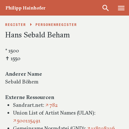
Philipp Hainhofer
REGISTER
PERSONENREGISTER
Hans Sebald Beham
Reiseberichte & Sammlungsbeschreibungen
* 1500
1594–1636
✝ 1550
Anderer Name
Edition und Datensammlung zur Kunst-
Sebald Böhem
und Kulturgeschichte der ersten
Hälfte des 17. Jahrhunderts
Externe Ressourcen
Sandrart.net:
782
Union List of Artist Names (ULAN):
Informationen zur Edition
500115491
Gemeinsame Normdatei (GND):
118508326