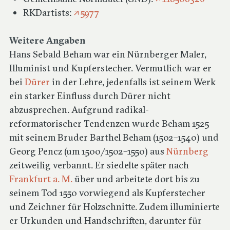
Reiseberichte &
RKDartists:
5977
Sammlungsbeschreibungen
Weitere Angaben
Hans Sebald Beham war ein Nürnberger Maler,
Register
Illuminist und Kupferstecher. Vermutlich war er
bei
Dürer
in der Lehre, jedenfalls ist seinem Werk
Über das Projekt & Aktuelles
ein starker Einfluss durch Dürer nicht
abzusprechen. Aufgrund radikal-
reformatorischer Tendenzen wurde Beham 1525
Kontakt
mit seinem Bruder Barthel Beham (1502–1540) und
Georg Pencz (um 1500/1502–1550) aus
Nürnberg
zeitweilig verbannt. Er siedelte später nach
Frankfurt a. M.
über und arbeitete dort bis zu
seinem Tod 1550 vorwiegend als Kupferstecher
und Zeichner für Holzschnitte. Zudem illuminierte
er Urkunden und Handschriften, darunter für