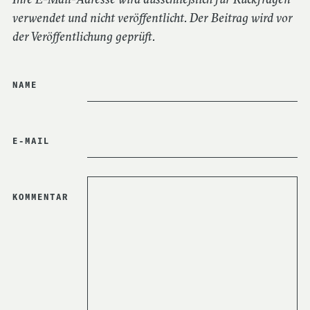
verwendet und nicht veröffentlicht. Der Beitrag wird vor
der Veröffentlichung geprüft.
NAME
E-MAIL
GEFÖRDERT DURCH
HIER NICHTS
KOMMENTAR
EINGEBEN
(SPAMSCHUTZ)
UNSERE PARTNER