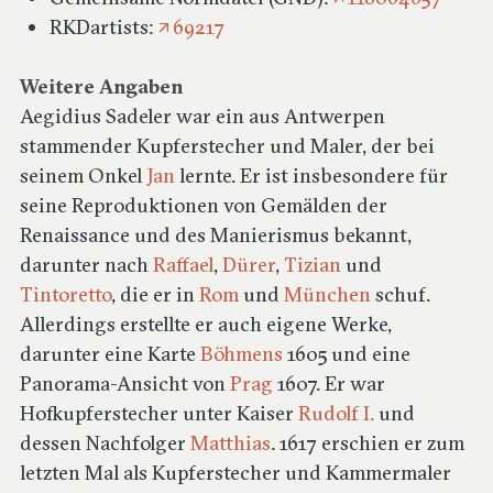
Reiseberichte &
RKDartists:
69217
Sammlungsbeschreibungen
Weitere Angaben
Aegidius Sadeler war ein aus Antwerpen
Register
stammender Kupferstecher und Maler, der bei
seinem Onkel
Jan
lernte. Er ist insbesondere für
Über das Projekt & Aktuelles
seine Reproduktionen von Gemälden der
Renaissance und des Manierismus bekannt,
darunter nach
Kontakt
Raffael
,
Dürer
,
Tizian
und
Tintoretto
, die er in
Rom
und
München
schuf.
Allerdings erstellte er auch eigene Werke,
darunter eine Karte
Böhmens
1605 und eine
Panorama-Ansicht von
Prag
1607. Er war
Hofkupferstecher unter Kaiser
Rudolf I.
und
dessen Nachfolger
Matthias
. 1617 erschien er zum
letzten Mal als Kupferstecher und Kammermaler