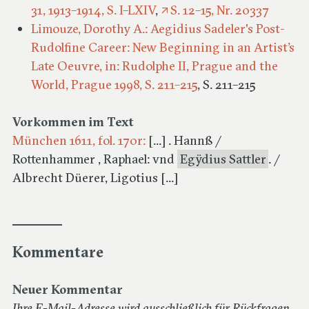
31, 1913–1914, S. I–LXIV
,
S. 12–15, Nr. 20337
Limouze, Dorothy A.: Aegidius Sadeler's Post-
Rudolfine Career: New Beginning in an Artist’s
Late Oeuvre, in: Rudolphe II, Prague and the
World, Prague 1998, S. 211–215
, S. 211–215
Vorkommen im Text
München 1611, fol. 170r:
[...] . Hannß /
Rottenhammer , Raphael: vnd
Egÿdius Sattler
. /
Albrecht Düerer, Ligotius [...]
Kommentare
Neuer Kommentar
Ihre E-Mail-Adresse wird ausschließlich für Rückfragen