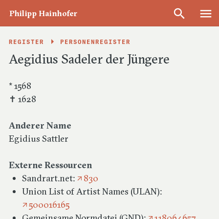
Philipp Hainhofer
REGISTER
PERSONENREGISTER
Aegidius Sadeler der Jüngere
Reiseberichte & Sammlungsbeschreibungen
* 1568
1594–1636
✝ 1628
Anderer Name
Edition und Datensammlung zur Kunst-
Egidius Sattler
und Kulturgeschichte der ersten
Hälfte des 17. Jahrhunderts
Externe Ressourcen
Sandrart.net:
830
Union List of Artist Names (ULAN):
Informationen zur Edition
500016165
Gemeinsame Normdatei (GND):
118064657