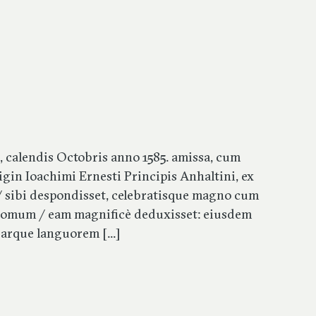
, calendis Octobris anno 1585. amissa, cum
in Ioachimi Ernesti Principis Anhaltini, ex
 / sibi despondisset, celebratisque magno cum
 domum / eam magnificè deduxisset: eiusdem
, arque languorem [...]