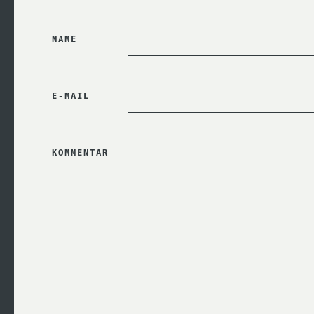
NAME
E-MAIL
HIER NICHTS
KOMMENTAR
EINGEBEN
(SPAMSCHUTZ)