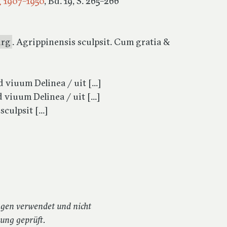
g 1907–1950
, Bd. 19, S. 265–266
urg
. Agrippinensis sculpsit. Cum gratia &
ad viuum Delinea / uit [...]
d viuum Delinea / uit [...]
sculpsit [...]
ragen verwendet und nicht
hung geprüft.