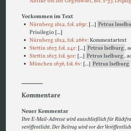
Antike bis zur Gegenwart, Bd. 1–37, Leipzi
Vorkommen im Text
Nürnberg 1612, fol. 265r:
[...]
Petrus Isselb
Priuilegio [...]
Nürnberg 1612, fol. 266v:
Kommentartext
Stettin 1617, fol. 24r:
[...]
Petrus Iselburg
, 
Stettin 1617, fol. 50r:
[...]
Petrus Iselburg
, a
München 1636, fol. 6v:
[...]
Petrus Iselburg
Kommentare
Neuer Kommentar
Ihre E-Mail-Adresse wird ausschließlich für Rückf
veröffentlicht. Der Beitrag wird vor der Veröffentlic